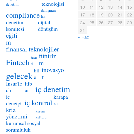
teknolojisi
denetim
10
11
12
13
14
15
danışman
compliance
17
18
19
20
21
22
lık
denetim
dijital
24
25
26
27
28
29
komitesi
dönüşüm
31
eğiti
« Haz
m
finansal teknolojiler
fütüriz
frau
Fintech
m
d
inovasyo
hil
gelecek
n
e
InsurTe
itib
iç denetim
ch
ar
iç
karapa
iç kontrol
denetçi
ra
kriz
kurum
yönetimi
kültürü
kurumsal sosyal
sorumluluk