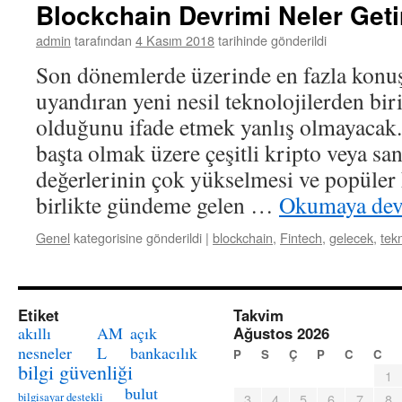
Blockchain Devrimi Neler Geti
admin
tarafından
4 Kasım 2018
tarihinde gönderildi
Son dönemlerde üzerinde en fazla konu
uyandıran yeni nesil teknolojilerden bir
olduğunu ifade etmek yanlış olmayacak.
başta olmak üzere çeşitli kripto veya san
değerlerinin çok yükselmesi ve popüler 
birlikte gündeme gelen …
Okumaya dev
Genel
kategorisine gönderildi
|
blockchain
,
Fintech
,
gelecek
,
tekn
Etiket
Takvim
akıllı
AM
açık
Ağustos 2026
nesneler
L
bankacılık
P
S
Ç
P
C
C
bilgi güvenliği
1
bulut
bilgisayar destekli
3
4
5
6
7
8