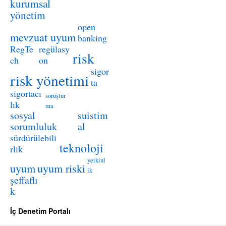
kurumsal
yönetim
open
mevzuat uyum
banking
RegTe
regülasy
risk
ch
on
sigor
risk yönetimi
ta
sigortacı
soruştur
lık
ma
sosyal
suistim
sorumluluk
al
sürdürülebili
teknoloji
rlik
yetkinl
uyum
uyum riski
ik
şeffaflı
k
İç Denetim Portalı