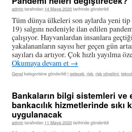
Pandemi neleri değiştirecek?
admin
tarafından
14 Mayıs 2020
tarihinde gönderildi
Tüm dünya ülkeleri son aylarda yeni tip
19) salgını nedeniyle ilan edilen pande
çalışıyor. Hayvanlardan insanlara geçtiği
yakalananların sayısı her geçen gün art
sayıları da artıyor. Çok hızlı yayılma ö
Okumaya devam et
→
Genel
kategorisine gönderildi
|
gelecek
,
risk
,
risk yönetimi
,
teknol
Bankaların bilgi sistemleri ve 
bankacılık hizmetlerinde sıkı k
uygulanacak
admin
tarafından
11 Mayıs 2020
tarihinde gönderildi