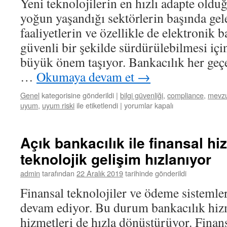
Yeni teknolojilerin en hızlı adapte oldu
yoğun yaşandığı sektörlerin başında gel
faaliyetlerin ve özellikle de elektronik 
güvenli bir şekilde sürdürülebilmesi için
büyük önem taşıyor. Bankacılık her geç
…
Okumaya devam et
→
Genel
kategorisine gönderildi
|
bilgi güvenliği
,
compliance
,
mevz
uyum
,
uyum riski
ile etiketlendi
|
Bankaların
yorumlar kapalı
bilgi
sistemleri
ve
Açık bankacılık ile finansal hi
elektronik
teknolojik gelişim hızlanıyor
bankacılık
hizmetlerinde
admin
tarafından
22 Aralık 2019
tarihinde gönderildi
sıkı
kurallar
Finansal teknolojiler ve ödeme sistemler
uygulanacak
devam ediyor. Bu durum bankacılık hizm
için
hizmetleri de hızla dönüştürüyor. Finan