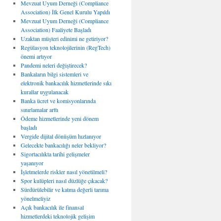
Mevzuat Uyum Derneği (Compliance
Association) İlk Genel Kurulu Yapıldı
Mevzuat Uyum Derneği (Compliance
Association) Faaliyete Başladı
Uzaktan müşteri edinimi ne getiriyor?
Regülasyon teknolojilerinin (RegTech)
önemi artıyor
Pandemi neleri değiştirecek?
Bankaların bilgi sistemleri ve
elektronik bankacılık hizmetlerinde sıkı
kurallar uygulanacak
Banka ücret ve komisyonlarında
sınırlamalar arttı
Ödeme hizmetlerinde yeni dönem
başladı
Vergide dijital dönüşüm hızlanıyor
Gelecekte bankacılığı neler bekliyor?
Sigortacılıkta tarihi gelişmeler
yaşanıyor
İşletmelerde riskler nasıl yönetilmeli?
Spor kulüpleri nasıl düzlüğe çıkacak?
Sürdürülebilir ve katma değerli tarıma
yönelmeliyiz
Açık bankacılık ile finansal
hizmetlerdeki teknolojik gelişim