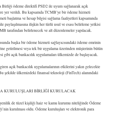
a Birliği ödeme direktifi PSD2 ile uyum sağlanarak açık
re yer verildi. Bu kapsamda TCMB’ye bir ödeme hizmeti
meti başlatma ve hesap bilgisi sağlama faaliyetleri kapsamında
le paylaşılmasına ilişkin her türlü usul ve esası belirleme yetkisi
MB tarafından belirlenecek ve alt düzenlemeler yapılacak.
tusunda başka bir ödeme hizmeti sağlayıcısındaki ödeme emrinin
ine getirilmesi veya tek bir uygulama üzerinden müşterinin bütün
esi gibi açık bankacılık uygulamaları ülkemizde de başlayacak.
giren açık bankacılık uygulamalarının etkilerini yakın gelecekte
Bu şekilde ülkemizdeki finansal teknoloji (FinTech) alanındaki
A KURULUŞLARI BİRLİĞİ KURULACAK
 yenilik de tüzel kişiliği haiz ve kamu kurumu niteliğinde Ödeme
iği’nin kurulması oldu. Ödeme kuruluşları ve elektronik para