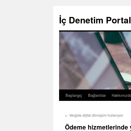
İç Denetim Portal
Başlangıç
Bağlantılar
Hakkımızd
İçeriğe
atla
←
Vergide dijital dönüşüm hızlanıyor
Ödeme hizmetlerinde 