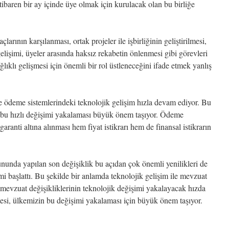
 itibaren bir ay içinde üye olmak için kurulacak olan bu birliğe
çlarının karşılanması, ortak projeler ile işbirliğinin geliştirilmesi,
lişimi, üyeler arasında haksız rekabetin önlenmesi gibi görevleri
lıklı gelişmesi için önemli bir rol üstleneceğini ifade etmek yanlış
le ödeme sistemlerindeki teknolojik gelişim hızla devam ediyor. Bu
 bu hızlı değişimi yakalaması büyük önem taşıyor. Ödeme
garanti altına alınması hem fiyat istikrarı hem de finansal istikrarın
nunda yapılan son değişiklik bu açıdan çok önemli yenilikleri de
mi başlattı. Bu şekilde bir anlamda teknolojik gelişim ile mevzuat
evzuat değişikliklerinin teknolojik değişimi yakalayacak hızda
esi, ülkemizin bu değişimi yakalaması için büyük önem taşıyor.