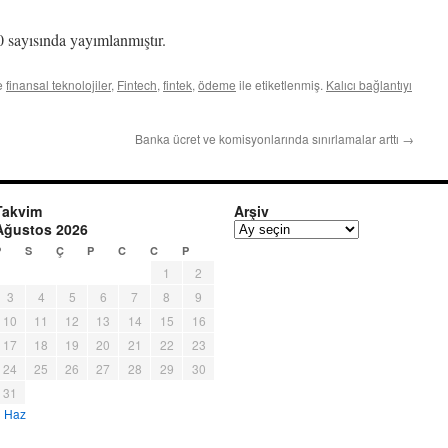
sayısında yayımlanmıştır.
ve
finansal teknolojiler
,
Fintech
,
fintek
,
ödeme
ile etiketlenmiş.
Kalıcı bağlantıyı
Banka ücret ve komisyonlarında sınırlamalar arttı
→
Takvim
Arşiv
Ağustos 2026
A
r
P
S
Ç
P
C
C
P
ş
1
2
i
3
4
5
6
7
8
9
v
10
11
12
13
14
15
16
17
18
19
20
21
22
23
24
25
26
27
28
29
30
31
« Haz