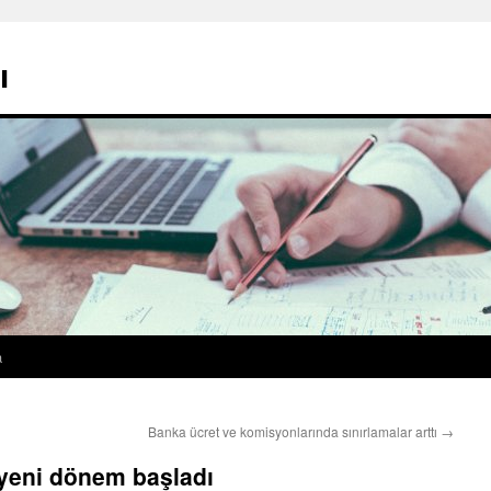
ı
a
Banka ücret ve komisyonlarında sınırlamalar arttı
→
yeni dönem başladı