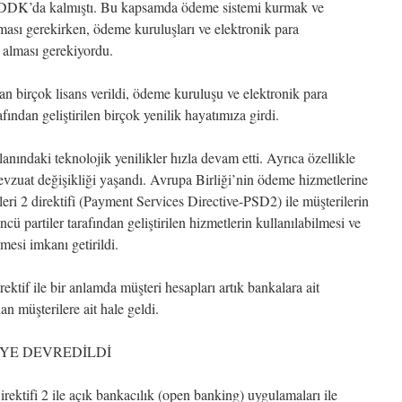
 BDDK’da kalmıştı. Bu kapsamda ödeme sistemi kurmak ve
ası gerekirken, ödeme kuruluşları ve elektronik para
 alması gerekiyordu.
n birçok lisans verildi, ödeme kuruluşu ve elektronik para
ından geliştirilen birçok yenilik hayatımıza girdi.
anındaki teknolojik yenilikler hızla devam etti. Ayrıca özellikle
vzuat değişikliği yaşandı. Avrupa Birliği’nin ödeme hizmetlerine
eri 2 direktifi (Payment Services Directive-PSD2) ile müşterilerin
ü partiler tarafından geliştirilen hizmetlerin kullanılabilmesi ve
mesi imkanı getirildi.
ektif ile bir anlamda müşteri hesapları artık bankalara ait
an müşterilere ait hale geldi.
’YE DEVREDİLDİ
ektifi 2 ile açık bankacılık (open banking) uygulamaları ile