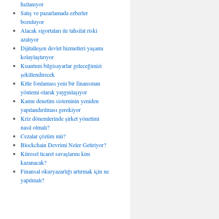
hızlanıyor
Satış ve pazarlamada ezberler
bozuluyor
Alacak sigortaları ile tahsilat riski
azalıyor
Dijitalleşen devlet hizmetleri yaşamı
kolaylaştırıyor
Kuantum bilgisayarlar geleceğimizi
şekillendirecek
Kitle fonlaması yeni bir finansman
yöntemi olarak yaygınlaşıyor
Kamu denetim sisteminin yeniden
yapılandırılması gerekiyor
Kriz dönemlerinde şirket yönetimi
nasıl olmalı?
Cezalar çözüm mü?
Blockchain Devrimi Neler Getiriyor?
Küresel ticaret savaşlarını kim
kazanacak?
Finansal okuryazarlığı artırmak için ne
yapılmalı?