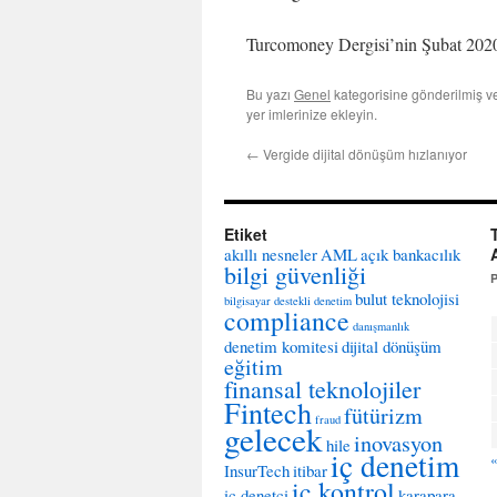
Turcomoney Dergisi’nin Şubat 2020 
Bu yazı
Genel
kategorisine gönderilmiş 
yer imlerinize ekleyin.
←
Vergide dijital dönüşüm hızlanıyor
Etiket
akıllı nesneler
AML
açık bankacılık
bilgi güvenliği
bulut teknolojisi
bilgisayar destekli denetim
compliance
danışmanlık
denetim komitesi
dijital dönüşüm
eğitim
finansal teknolojiler
Fintech
fütürizm
fraud
gelecek
inovasyon
hile
iç denetim
InsurTech
itibar
iç kontrol
iç denetçi
karapara