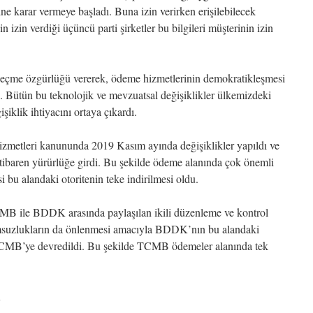
ne karar vermeye başladı. Buna izin verirken erişilebilecek
nin izin verdiği üçüncü parti şirketler bu bilgileri müşterinin izin
seçme özgürlüğü vererek, ödeme hizmetlerinin demokratikleşmesi
ı. Bütün bu teknolojik ve mevzuatsal değişiklikler ülkemizdeki
iklik ihtiyacını ortaya çıkardı.
zmetleri kanununda 2019 Kasım ayında değişiklikler yapıldı ve
 itibaren yürürlüğe girdi. Bu şekilde ödeme alanında çok önemli
si bu alandaki otoritenin teke indirilmesi oldu.
CMB ile BDDK arasında paylaşılan ikili düzenleme ve kontrol
suzlukların da önlenmesi amacıyla BDDK’nın bu alandaki
TCMB’ye devredildi. Bu şekilde TCMB ödemeler alanında tek
R