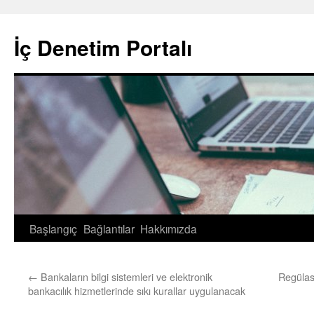
İç Denetim Portalı
Başlangıç
Bağlantılar
Hakkımızda
İçeriğe
atla
←
Bankaların bilgi sistemleri ve elektronik
Regülas
bankacılık hizmetlerinde sıkı kurallar uygulanacak