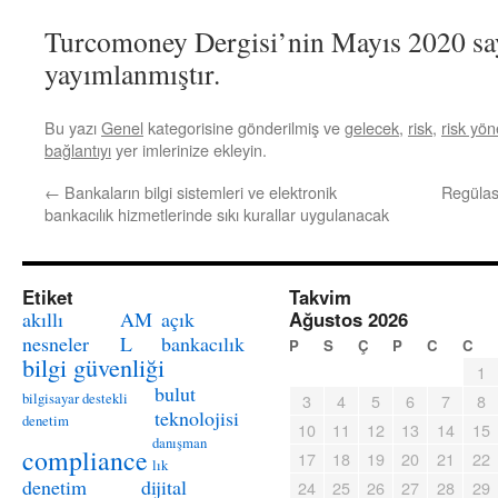
Turcomoney Dergisi’nin Mayıs 2020 sa
yayımlanmıştır.
Bu yazı
Genel
kategorisine gönderilmiş ve
gelecek
,
risk
,
risk yön
bağlantıyı
yer imlerinize ekleyin.
←
Bankaların bilgi sistemleri ve elektronik
Regülas
bankacılık hizmetlerinde sıkı kurallar uygulanacak
Etiket
Takvim
akıllı
AM
açık
Ağustos 2026
nesneler
L
bankacılık
P
S
Ç
P
C
C
bilgi güvenliği
1
bulut
bilgisayar destekli
3
4
5
6
7
8
teknolojisi
denetim
10
11
12
13
14
15
danışman
compliance
17
18
19
20
21
22
lık
denetim
dijital
24
25
26
27
28
29