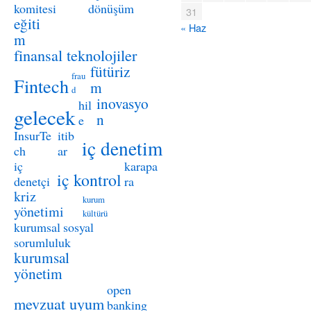
komitesi
dönüşüm
31
eğiti
« Haz
m
finansal teknolojiler
fütüriz
frau
Fintech
m
d
inovasyo
hil
gelecek
n
e
InsurTe
itib
iç denetim
ch
ar
iç
karapa
iç kontrol
denetçi
ra
kriz
kurum
yönetimi
kültürü
kurumsal sosyal
sorumluluk
kurumsal
yönetim
open
mevzuat uyum
banking