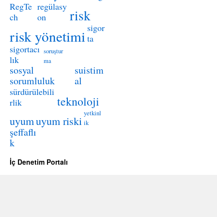
RegTe
regülasy
risk
ch
on
sigor
risk yönetimi
ta
sigortacı
soruştur
lık
ma
sosyal
suistim
sorumluluk
al
sürdürülebili
teknoloji
rlik
yetkinl
uyum
uyum riski
ik
şeffaflı
k
İç Denetim Portalı